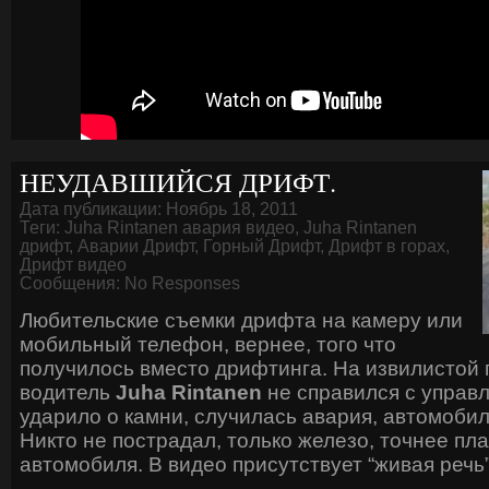
НЕУДАВШИЙСЯ ДРИФТ.
Дата публикации: Ноябрь 18, 2011
Теги:
Juha Rintanen авария видео
,
Juha Rintanen
дрифт
,
Аварии Дрифт
,
Горный Дрифт
,
Дрифт в горах
,
Дрифт видео
Сообщения:
No Responses
Любительские съемки дрифта на камеру или
мобильный телефон, вернее, того что
получилось вместо дрифтинга. На извилистой 
водитель
Juha Rintanen
не справился с управ
ударило о камни, случилась авария, автомоби
Никто не пострадал, только железо, точнее п
автомобиля. В видео присутствует “живая речь”