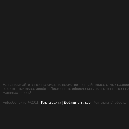
На нашем сайте вы всегда сможете посмотреть онлайн видео самых разнооб
эффектными видео дрифта. Постоянные обновления и только качественные,
машинах - здесь!
VideoGonok.ru @2011 |
Карта сайта
|
Добавить Видео
| Контакты | Любое ко