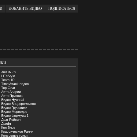
ИИ
ДОБАВИТЬ ВИДЕО
ПОДПИСАТЬСЯ
ИКИ
300 км / ч
LiFeStyle
Team 1R
Time Attack видео
Top Gear
Авто Аварии
Авто Приколы
Видео Hyundai
Видео Внедорожников
Видео Грузовики
Видео Мерседес
Видео Формула 1
Драг Рейсинг
Дрифт
Кен Блок
Классическое Ралли
Кольцевые гонки