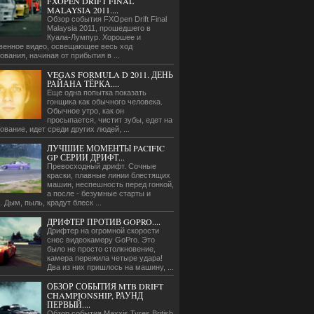
FXOPEN DRIFT FINAL
MALAYSIA 2011....
Обзор события FXOpen Drift Final
Malaysia 2011, прошедшего в
Куала-Лумпур. Хорошее и
венное видео, освещающее весь ход
ования, начиная от прибытия в ...
VEGAS FORMULA D 2011. ДЕНЬ
РАЙАНА ТЁРКА....
Еще одна попытка показать
гонщика как обычного человека.
Обычное утро, как он
просыпается, чистит зубы, едет на
ование, идет среди других людей, ...
ЛУЧШИЕ МОМЕНТЫ PACIFIC
GP СЕРИИ ДРИФТ...
Превосходный дрифт. Сочные
краски, плавные линии блестящих
машин, неспешность перед гонкой,
а после - безумные старты и
. Дым, пыль, крадут блеск ...
ДРИФТЕР ПРОТИВ GOPRO....
Дрифтер на огромной скорости
снес видеокамеру GoPro. Это
было не просто столкновение,
камера пережила четыре удара!
Два из них пришлось на машину, ...
ОБЗОР СОБЫТИЯ MTB DRIFT
CHAMPIONSHIP, РАУНД
ПЕРВЫЙ....
Обзор события Maxxis Tyres British