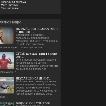
Креативная реклама
Мото Экстрим
Уличные гонки
ЛЯРНОЕ ВИДЕО:
ПЕРВЫЙ ЭТАП RUSSIAN DRIFT
SERIES 2011...
Видеоролик о событии,
прошедшем при поддержке
“Мегафон”, RDS 2011, этап первый
- "Light Side". Как это ни
ксально звучит - много дрифтеров ...
СУДЬИ RUSSIAN DRIFT SERIES
2011....
Очень необычное дрифт видео, в
котором вы не увидите ни
мгновения дрифта! Дело в том, что
данный ролик полностью
ен судьям, о ...
НЕУДАВШИЙСЯ ДРИФТ....
Любительские съемки дрифта на
камеру или мобильный телефон,
вернее, того что получилось
вместо дрифтинга. На извилистой
горной дороге, водитель Juha
n не ...
ВИДЕО ОБЗОР СОБЫТИЯ