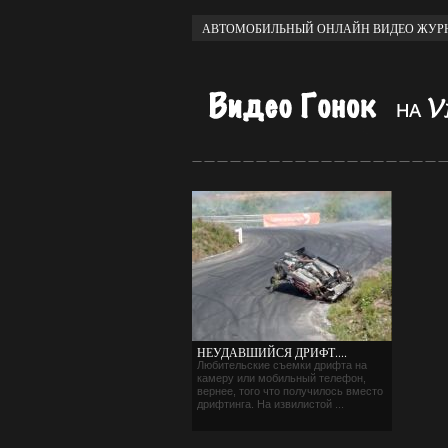
АВТОМОБИЛЬНЫЙ ОНЛАЙН ВИДЕО ЖУРН
НЕУДАВШИЙСЯ ДРИФТ....
Любительские съемки дрифта на
камеру или мобильный телефон,
вернее, того что получилось вместо
дрифтинга. На извилистой ...