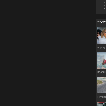
ПОПУ
парадо
посвящ
Rintane