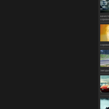
качест
соревн
соревн
заезды