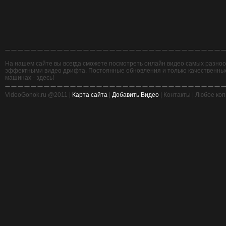
На нашем сайте вы всегда сможете посмотреть онлайн видео самых разнооб
эффектными видео дрифта. Постоянные обновления и только качественные,
машинах - здесь!
VideoGonok.ru @2011 |
Карта сайта
|
Добавить Видео
| Контакты | Любое ко