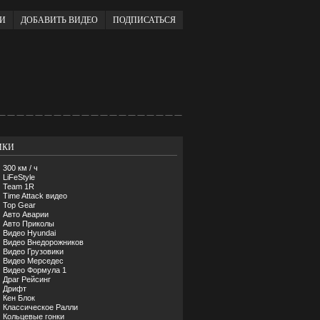
ИИ
ДОБАВИТЬ ВИДЕО
ПОДПИСАТЬСЯ
ИКИ
300 км / ч
LiFeStyle
Team 1R
Time Attack видео
Top Gear
Авто Аварии
Авто Приколы
Видео Hyundai
Видео Внедорожников
Видео Грузовики
Видео Мерседес
Видео Формула 1
Драг Рейсинг
Дрифт
Кен Блок
Классическое Ралли
Кольцевые гонки