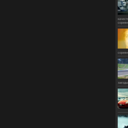
качест
соревн
соревн
заезды