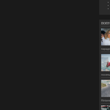
ПОПУ
парадо
посвящ
Rintane