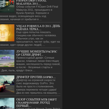
FXOPEN DRIFT FINAL
MALAYSIA 2011....
Обзор события FXOpen Drift Final
Malaysia 2011, прошедшего в
Куала-Лумпур. Хорошее и
венное видео, освещающее весь ход
ования, начиная от прибытия в ...
VEGAS FORMULA D 2011. ДЕНЬ
РАЙАНА ТЁРКА....
Еще одна попытка показать
гонщика как обычного человека.
Обычное утро, как он
просыпается, чистит зубы, едет на
ование, идет среди других людей, ...
ЛУЧШИЕ МОМЕНТЫ PACIFIC
GP СЕРИИ ДРИФТ...
Превосходный дрифт. Сочные
краски, плавные линии блестящих
машин, неспешность перед гонкой,
а после - безумные старты и
. Дым, пыль, крадут блеск ...
ДРИФТЕР ПРОТИВ GOPRO....
Дрифтер на огромной скорости
снес видеокамеру GoPro. Это
было не просто столкновение,
камера пережила четыре удара!
Два из них пришлось на машину, ...
ОБЗОР СОБЫТИЯ MTB DRIFT
CHAMPIONSHIP, РАУНД
ПЕРВЫЙ....
Обзор события Maxxis Tyres British