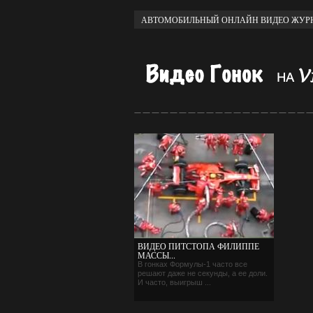
АВТОМОБИЛЬНЫЙ ОНЛАЙН ВИДЕО ЖУРН
ВИДЕО ПИТСТОПА ФИЛИППЕ
МАССЫ...
В гонках Формулы-1 часто все
решают даже не секунды, а ее доли.
И часто, выигрыш ...