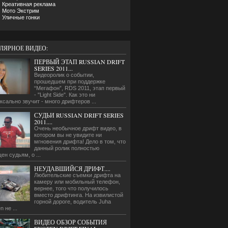
Креативная реклама
Мото Экстрим
Уличные гонки
ЛЯРНОЕ ВИДЕО:
ПЕРВЫЙ ЭТАП RUSSIAN DRIFT
SERIES 2011...
Видеоролик о событии,
прошедшем при поддержке
“Мегафон”, RDS 2011, этап первый
- "Light Side". Как это ни
ксально звучит - много дрифтеров ...
СУДЬИ RUSSIAN DRIFT SERIES
2011....
Очень необычное дрифт видео, в
котором вы не увидите ни
мгновения дрифта! Дело в том, что
данный ролик полностью
ен судьям, о ...
НЕУДАВШИЙСЯ ДРИФТ....
Любительские съемки дрифта на
камеру или мобильный телефон,
вернее, того что получилось
вместо дрифтинга. На извилистой
горной дороге, водитель Juha
n не ...
ВИДЕО ОБЗОР СОБЫТИЯ