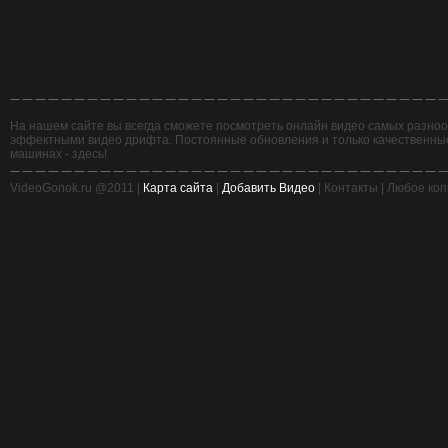
На нашем сайте вы всегда сможете посмотреть онлайн видео самых разнооб
эффектными видео дрифта. Постоянные обновления и только качественные,
машинах - здесь!
VideoGonok.ru @2011 |
Карта сайта
|
Добавить Видео
| Контакты | Любое ко